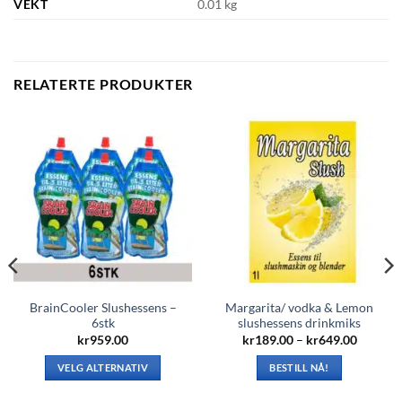
VEKT
0.01 kg
RELATERTE PRODUKTER
BrainCooler Slushessens –
Margarita/ vodka & Lemon
6stk
slushessens drinkmiks
Prisomr
kr
959.00
kr
189.00
–
kr
649.00
kr189.0
mråde:
til
.00
VELG ALTERNATIV
BESTILL NÅ!
kr649.0
Dette
Dette
90.00