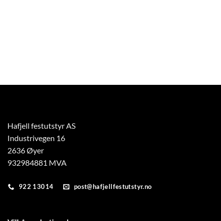
produktet
produktet
har
har
flere
flere
varianter.
varianter.
Alternativene
Alternativene
kan
kan
velges
velges
på
på
produktsiden
produktsiden
Hafjell festutstyr AS
Industrivegen 16
2636 Øyer
932984881 MVA
922 13014
post@hafjellfestutstyr.no