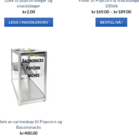
Lokk til popcornbeger og
Poser til Popcorn & snacksbege
snacksbeger
100stk
Pri
kr
2.00
kr
169.00
–
kr
189.00
kr1
til
LEGG I HANDLEKURV
BESTILL NÅ!
kr1
Dette
produktet
har
flere
varianter.
Alternativene
kan
velges
på
produktsiden
leie av varmeskap til Popcorn og
Baconsnacks
kr
400.00