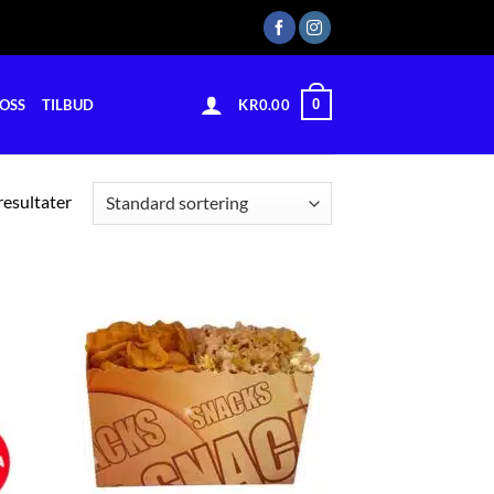
0
OSS
TILBUD
KR
0.00
 resultater