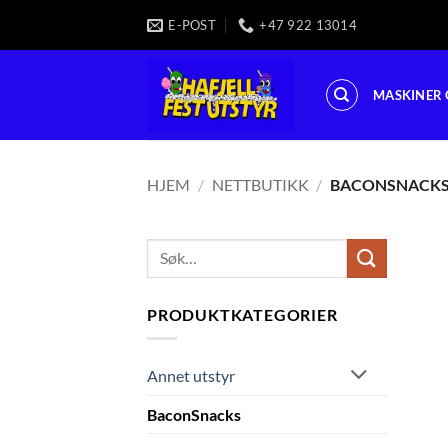
Skip
E-POST
+47 922 13014
to
content
MASKINER 
HJEM
/
NETTBUTIKK
/
BACONSNACK
Søk
etter:
PRODUKTKATEGORIER
Annet utstyr
BaconSnacks