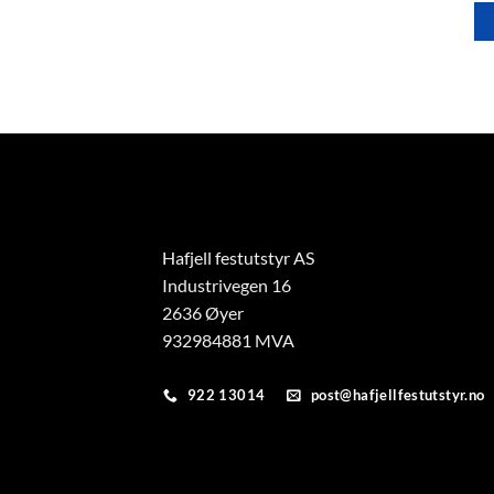
Hafjell festutstyr AS
Industrivegen 16
2636 Øyer
932984881 MVA
922 13014
post@hafjellfestutstyr.no