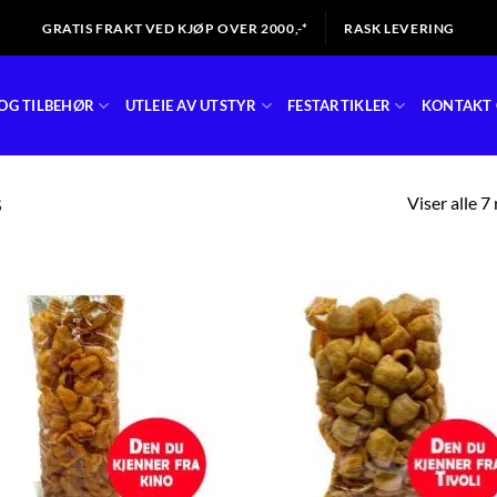
GRATIS FRAKT VED KJØP OVER 2000,-*
RASK LEVERING
OG TILBEHØR
UTLEIE AV UTSTYR
FESTARTIKLER
KONTAKT 
Viser alle 7
S