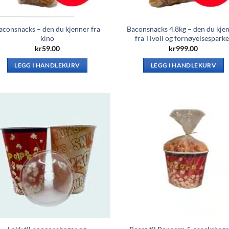
aconsnacks – den du kjenner fra
Baconsnacks 4.8kg – den du kje
kino
fra Tivoli og fornøyelsesparke
kr
59.00
kr
999.00
LEGG I HANDLEKURV
LEGG I HANDLEKURV