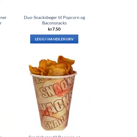
nner
Duo-Snacksbeger til Popcorn og
r
Baconsnacks
kr
7.50
LEGG I HANDLEKURV