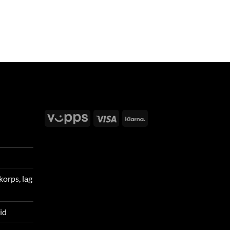
Vipps
Visa
Klarna
korps, lag
tid