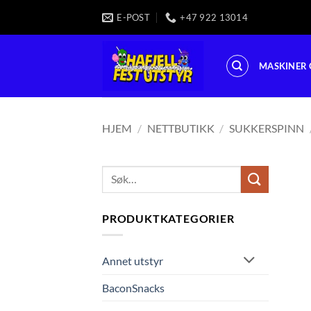
Skip
E-POST
+47 922 13014
to
content
MASKINER 
HJEM
/
NETTBUTIKK
/
SUKKERSPINN
Søk
etter:
PRODUKTKATEGORIER
Annet utstyr
BaconSnacks