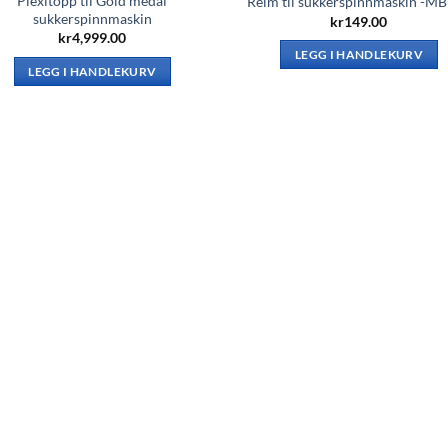
Plexitopp til Gold medal
Reim til sukkerspinnmaskin -M
sukkerspinnmaskin
kr
149.00
kr
4,999.00
LEGG I HANDLEKURV
LEGG I HANDLEKURV