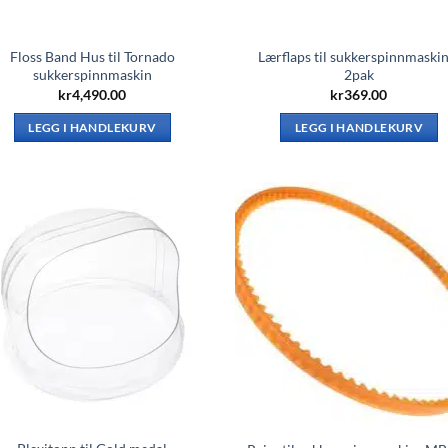
Floss Band Hus til Tornado
Lærflaps til sukkerspinnmaskin
sukkerspinnmaskin
2pak
kr
4,490.00
kr
369.00
LEGG I HANDLEKURV
LEGG I HANDLEKURV