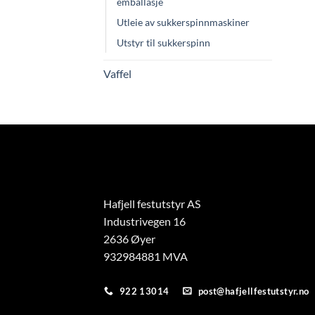
emballasje
Utleie av sukkerspinnmaskiner
Utstyr til sukkerspinn
Vaffel
Hafjell festutstyr AS
Industrivegen 16
2636 Øyer
932984881 MVA
922 13014
post@hafjellfestutstyr.no