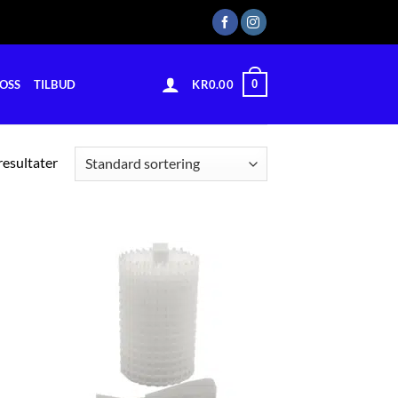
0
OSS
TILBUD
KR
0.00
 resultater