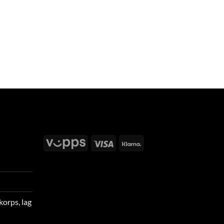
Vipps
Visa
Klarna
korps, lag