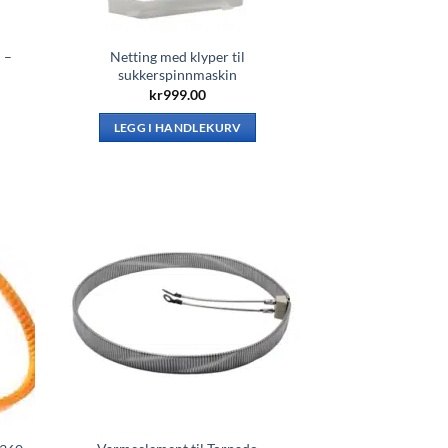
 –
Netting med klyper til
sukkerspinnmaskin
kr
999.00
LEGG I HANDLEKURV