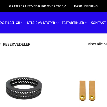
GRATIS FRAKT VED KJØP OVER 2000,-*
RASK LEVERING
OG TILBEHØR
UTLEIE AV UTSTYR
FESTARTIKLER
KONTAKT 
Viser alle 6
/
RESERVEDELER