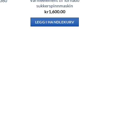
Varmeelement til Tornado
B360
sukkerspinnmaskin
kr
1,600.00
LEGG I HANDLEKURV