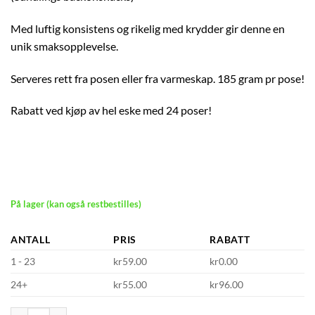
Med luftig konsistens og rikelig med krydder gir denne en
unik smaksopplevelse.
Serveres rett fra posen eller fra varmeskap. 185 gram pr pose!
Rabatt ved kjøp av hel eske med 24 poser!
På lager (kan også restbestilles)
ANTALL
PRIS
RABATT
1 - 23
kr59.00
kr0.00
24+
kr55.00
kr96.00
Baconsnacks - den du kjenner fra kino antall