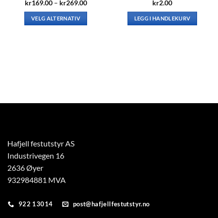
mråde:
Prisområde:
kr
169.00
–
kr
269.00
kr
2.00
.00
kr169.00
til
VELG ALTERNATIV
LEGG I HANDLEKURV
.00
kr269.00
Dette
produktet
har
flere
varianter.
Alternativene
kan
velges
på
produktsiden
Hafjell festutstyr AS
Industrivegen 16
2636 Øyer
932984881 MVA
922 13014
post@hafjellfestutstyr.no