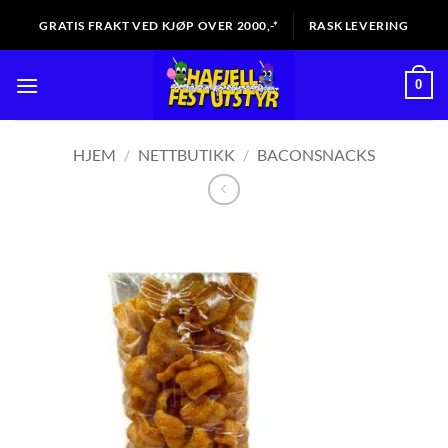
Skip
GRATIS FRAKT VED KJØP OVER 2000,-*
RASK LEVERING
to
content
0
HJEM
/
NETTBUTIKK
/
BACONSNACKS