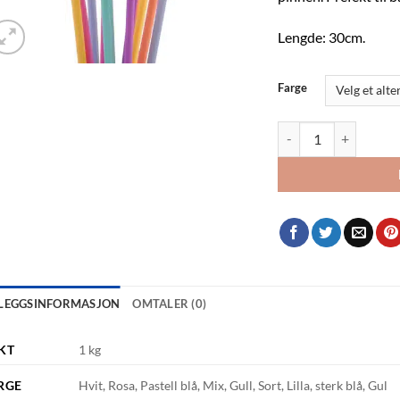
Lengde: 30cm.
Farge
Ballongpinner (25stk) 
LLEGGSINFORMASJON
OMTALER (0)
KT
1 kg
RGE
Hvit, Rosa, Pastell blå, Mix, Gull, Sort, Lilla, sterk blå, Gul