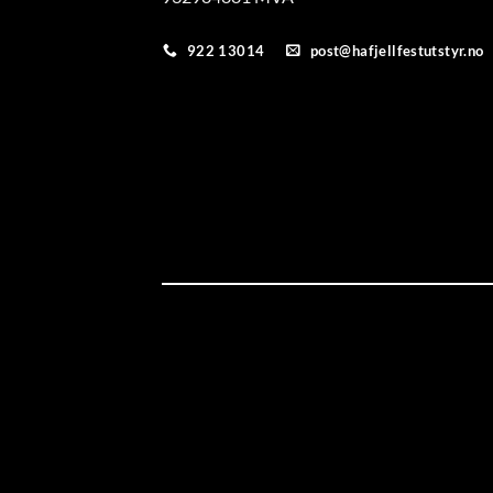
922 13014
post@hafjellfestutstyr.no