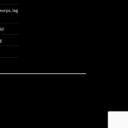
korps, lag
tid
g