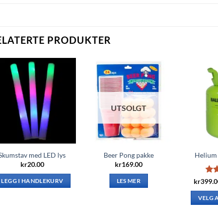
ELATERTE PRODUKTER
UTSOLGT
Skumstav med LED lys
Beer Pong pakke
Helium 
kr
20.00
kr
169.00
Vur
kr
399.
LEGG I HANDLEKURV
LES MER
av 
VELG 