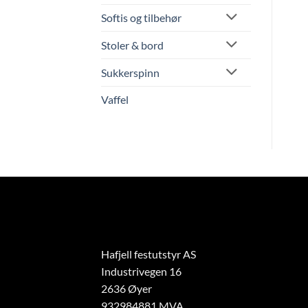
produktet
Softis og tilbehør
har
flere
Stoler & bord
varianter.
e
Alternativene
Sukkerspinn
kan
Vaffel
velges
på
n
produktsiden
Hafjell festutstyr AS
Industrivegen 16
2636 Øyer
932984881 MVA