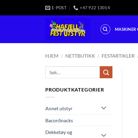
Skip
E-POST
+47 922 13014
to
content
MASKINER 
HJEM
/
NETTBUTIKK
/
FESTARTIKLER
Søk
etter:
PRODUKTKATEGORIER
Annet utstyr
BaconSnacks
Dekketøy og