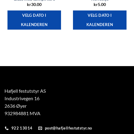
kr
30.00
kr
5.00
VELG DATO I
VELG DATO I
KALENDEREN
KALENDEREN
Hafjell festutstyr AS
Industrivegen 16
2636 Øyer
932984881 MVA
922 13014
post@hafjellfestutstyr.no