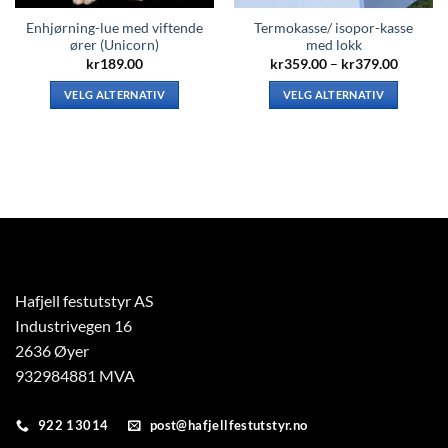
Enhjørning-lue med viftende
Termokasse/ isopor-kasse
ører (Unicorn)
med lokk
Prisomr
kr
189.00
kr
359.00
–
kr
379.00
kr359.0
til
VELG ALTERNATIV
VELG ALTERNATIV
kr379.0
Dette
Dette
produktet
produktet
har
har
flere
flere
varianter.
varianter.
Alternativene
Alternativene
kan
kan
velges
velges
på
på
Hafjell festutstyr AS
produktsiden
produktsiden
Industrivegen 16
2636 Øyer
932984881 MVA
922 13014
post@hafjellfestutstyr.no