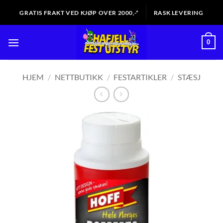
Skip
GRATIS FRAKT VED KJØP OVER 2000,-*
RASK LEVERING
to
content
0
HJEM
/
NETTBUTIKK
/
FESTARTIKLER
/
STÆSJ