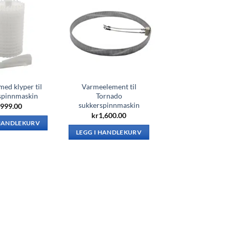
med klyper til
Varmeelement til
spinnmaskin
Tornado
sukkerspinnmaskin
999.00
kr
1,600.00
 HANDLEKURV
LEGG I HANDLEKURV