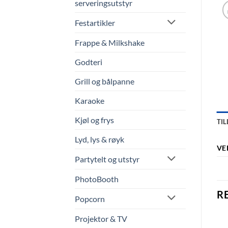
serveringsutstyr
Festartikler
Frappe & Milkshake
Godteri
Grill og bålpanne
Karaoke
Kjøl og frys
TI
Lyd, lys & røyk
VE
Partytelt og utstyr
PhotoBooth
R
Popcorn
Projektor & TV