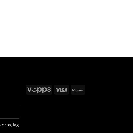
Vipps
Visa
Klarna
korps, lag