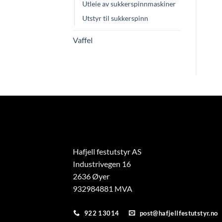
Utleie av sukkerspinnmaskiner
Utstyr til sukkerspinn
Vaffel
Hafjell festutstyr AS
Industrivegen 16
2636 Øyer
932984881 MVA
922 13014
post@hafjellfestutstyr.no