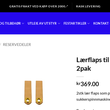
GRATIS FRAKT VED KJØP OVER 2000,-*
RASK LEVERING
OG TILBEHØR
UTLEIE AV UTSTYR
FESTARTIKLER
KONTAKT 
/
RESERVEDELER
Lærflaps ti
2pak
369.00
kr
2stk lær flaps som p
sukkerspinnmaskiner.