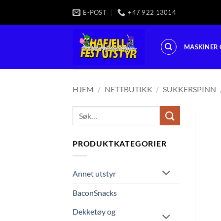
Skip
E-POST
+47 922 13014
to
content
MASKINER 
HJEM
/
NETTBUTIKK
/
SUKKERSPINN
Søk
etter:
PRODUKTKATEGORIER
Annet utstyr
BaconSnacks
Dekketøy og