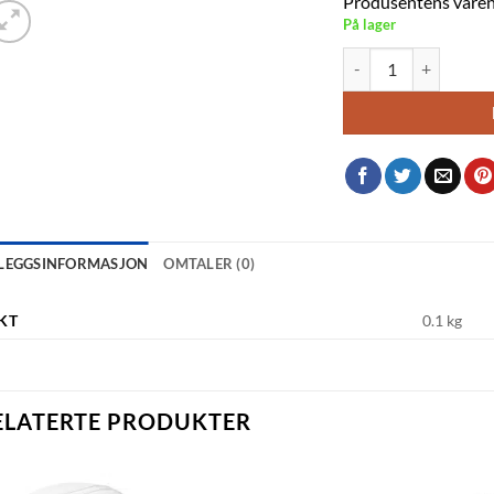
Produsentens varen
På lager
Lærflaps til sukkersp
LLEGGSINFORMASJON
OMTALER (0)
KT
0.1 kg
ELATERTE PRODUKTER