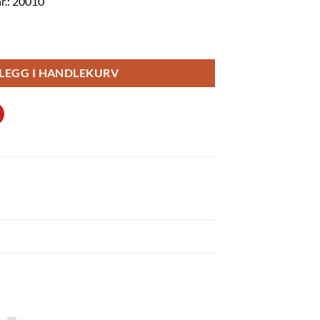
r.: 20010
innmaskin - 2pak antall
LEGG I HANDLEKURV