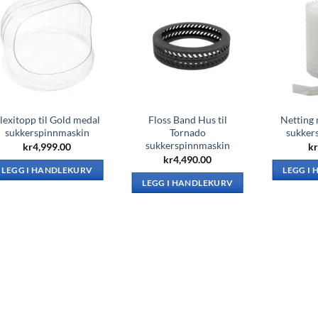
lexitopp til Gold medal
Floss Band Hus til
Netting 
sukkerspinnmaskin
Tornado
sukker
sukkerspinnmaskin
kr
4,999.00
kr
kr
4,490.00
LEGG I HANDLEKURV
LEGG I
LEGG I HANDLEKURV