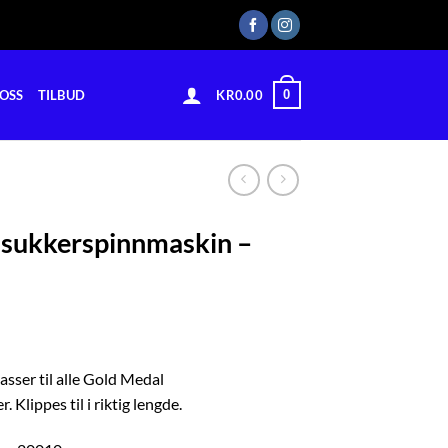
0
OSS
TILBUD
KR
0.00
l sukkerspinnmaskin –
asser til alle Gold Medal
 Klippes til i riktig lengde.