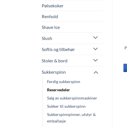
Pølsekoker
Renhold
Shave Ice
Slush
Reim til
P
Softis og tilbehør
sukkerspinnmaskin -
MB360
Stoler & bord
kr
149.00
Sukkerspinn
LEGG I HANDLEKURV
Ferdig sukkerspinn
Reservedeler
Salg av sukkerspinnmaskiner
Sukker til sukkerspinn
Sukkerspinnpinner, utstyr &
emballasje