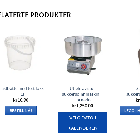
ELATERTE PRODUKTER
lastbøtte med tett lokk
Utleie av stor
Sp
– 1l
sukkerspinnmaskin –
sukker
Tornado
kr
10.90
kr
kr
1,250.00
BESTILL NÅ!
LEGG I
VELG DATO I
KALENDEREN