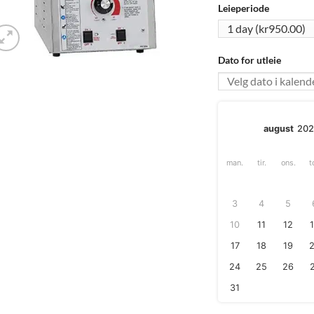
Leieperiode
Dato for utleie
august
20
man.
tir.
ons.
t
3
4
5
10
11
12
17
18
19
24
25
26
31