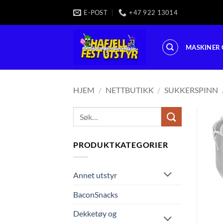
Skip
E-POST
+47 922 13014
to
content
MASKINER 
HJEM
/
NETTBUTIKK
/
SUKKERSPINN
Søk
etter:
PRODUKTKATEGORIER
Annet utstyr
BaconSnacks
Dekketøy og