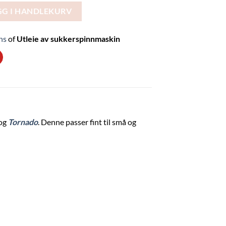
maskin antall
GG I HANDLEKURV
ns
of
Utleie av sukkerspinnmaskin
og
Tornado
. Denne passer fint til små og