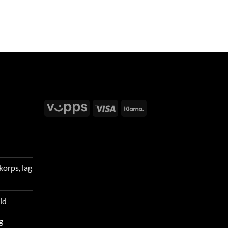
Vipps
Visa
Klarna
korps, lag
tid
g