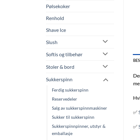
Pølsekoker
Renhold
Shave Ice
Slush
Softis og tilbehør
BE
Stoler & bord
De
Sukkerspinn
mel
Ferdig sukkerspinn
Hvi
Reservedeler
Salg av sukkerspinnmaskiner
✅
Sukker til sukkerspinn
✅
Sukkerspinnpinner, utstyr &
emballasje