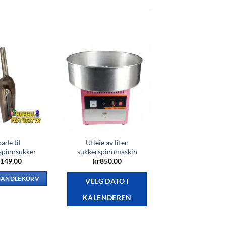
ade til
Utleie av liten
spinnsukker
sukkerspinnmaskin
149.00
kr
850.00
 HANDLEKURV
VELG DATO I
KALENDEREN