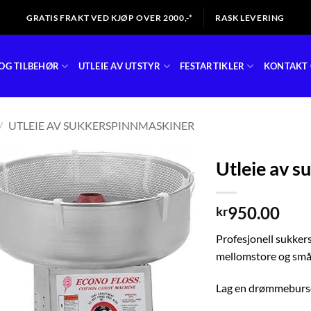
GRATIS FRAKT VED KJØP OVER 2000,-*
RASK LEVERING
OG TILBEHØR
UTLEIE AV UTSTYR
FESTARTIKLER
KONTAKT 
/
UTLEIE AV SUKKERSPINNMASKINER
Utleie av 
950.00
kr
Profesjonell sukker
mellomstore og små
Lag en drømmebursda