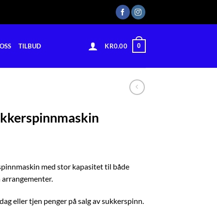
0
OSS
TILBUD
KR
0.00
sukkerspinnmaskin
spinnmaskin med stor kapasitet til både
 arrangementer.
g eller tjen penger på salg av sukkerspinn.