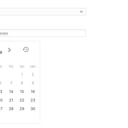
26
or.
fre.
lør.
søn.
1
2
6
7
8
9
13
14
15
16
20
21
22
23
27
28
29
30