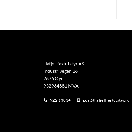
flere
varianter.
e
Alternativene
kan
velges
på
n
produktsiden
Hafjell festutstyr AS
Industrivegen 16
2636 Øyer
932984881 MVA
922 13014
post@hafjellfestutstyr.no