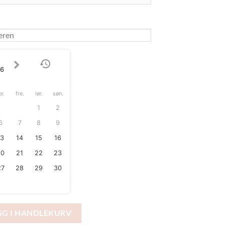
26
or.
fre.
lør.
søn.
1
2
6
7
8
9
13
14
15
16
20
21
22
23
27
28
29
30
l antall
GG I HANDLEKURV