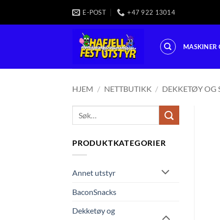
Skip
E-POST
+47 922 13014
to
content
MASKINER 
HJEM
/
NETTBUTIKK
/
DEKKETØY OG 
Søk
etter:
PRODUKTKATEGORIER
Annet utstyr
BaconSnacks
Dekketøy og