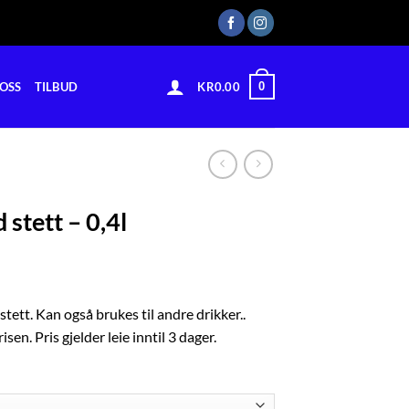
0
OSS
TILBUD
KR
0.00
 stett – 0,4l
stett. Kan også brukes til andre drikker..
isen. Pris gjelder leie inntil 3 dager.