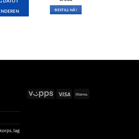
G DATO I
BESTILL NÅ!
ENDEREN
Vipps
Visa
Klarna
korps, lag