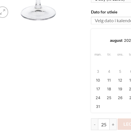
Dato for utleie
august
20
man.
tir.
ons.
t
3
4
5
10
11
12
17
18
19
24
25
26
31
Ølglass med stett - 0,4
LE