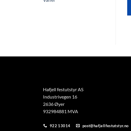
VELG DATO I
VELG DATO I
KALENDEREN
KALENDEREN
Hafjell festutstyr AS
Industrivegen 16
2636 Øyer
932984881 MVA
922 13014
post@hafjellfestutstyr.no