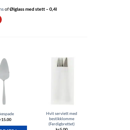
ns
of
Ølglass med stett – 0,4l
Hvit serviett med
kespade
bestikklomme
r
15.00
(Ferdigbrettet)
kr
5.00