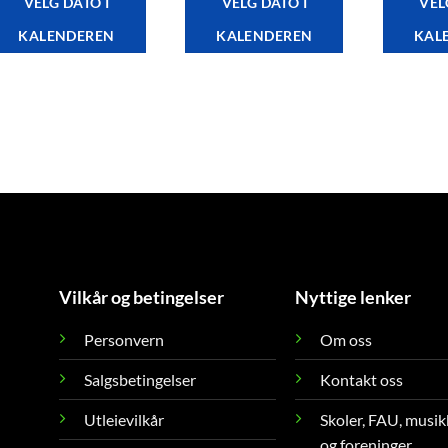
VELG DATO I
VELG DATO I
VEL
KALENDEREN
KALENDEREN
KAL
Vilkår og betingelser
Nyttige lenker
Personvern
Om oss
Salgsbetingelser
Kontakt oss
Utleievilkår
Skoler, FAU, musik
og foreninger