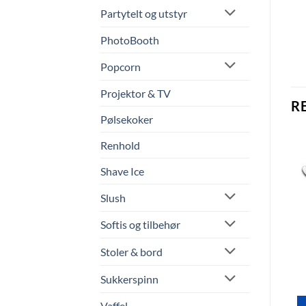
Partytelt og utstyr
PhotoBooth
Popcorn
Projektor & TV
R
Pølsekoker
Renhold
Shave Ice
Slush
Softis og tilbehør
Stoler & bord
Tallerken – Ø28 CM
Hurricane glass – 44cl
Sukkerspinn
kr
8.00
kr
12.00
Vaffel