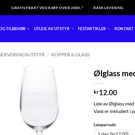
GRATIS FRAKT VED KJØP OVER 2000,-*
RASK LEVERING
OG TILBEHØR
UTLEIE AV UTSTYR
FESTARTIKLER
KONTAKT 
SERVERINGSUTSTYR
/
KOPPER & GLASS
Ølglass med
12.00
kr
Leie av Ølglass med 
Vask er inkludert i pr
Leieperiode