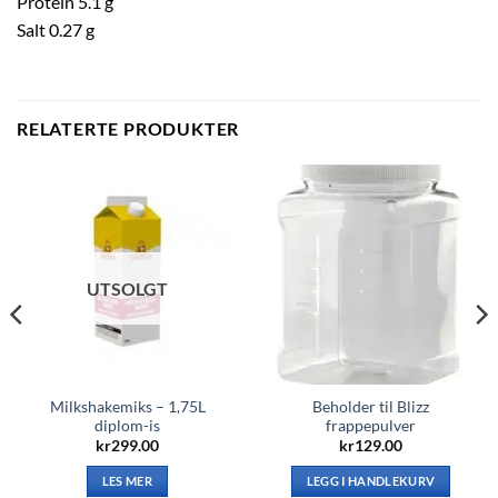
Protein 5.1 g
Salt 0.27 g
RELATERTE PRODUKTER
UTSOLGT
Milkshakemiks – 1,75L
Beholder til Blizz
diplom-is
frappepulver
kr
299.00
kr
129.00
LES MER
LEGG I HANDLEKURV