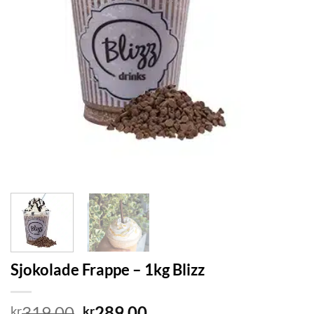
Sjokolade Frappe – 1kg Blizz
Opprinnelig
Nåværende
319.00
289.00
kr
kr