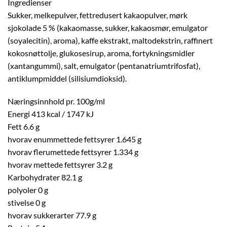
Ingredienser
Sukker, melkepulver, fettredusert kakaopulver, mørk
sjokolade 5 % (kakaomasse, sukker, kakaosmør, emulgator
(soyalecitin), aroma), kaffe ekstrakt, maltodekstrin, raffinert
kokosnøttolje, glukosesirup, aroma, fortykningsmidler
(xantangummi), salt, emulgator (pentanatriumtrifosfat),
antiklumpmiddel (silisiumdioksid).
Næringsinnhold pr. 100g/ml
Energi 413 kcal / 1747 kJ
Fett 6.6 g
hvorav enummettede fettsyrer 1.645 g
hvorav flerumettede fettsyrer 1.334 g
hvorav mettede fettsyrer 3.2 g
Karbohydrater 82.1 g
polyoler 0 g
stivelse 0 g
hvorav sukkerarter 77.9 g