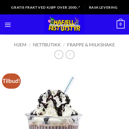
Skip
GRATIS FRAKT VED KJØP OVER 2000,-*
RASK LEVERING
to
content
0
HJEM
/
NETTBUTIKK
/
FRAPPE & MILKSHAKE
Tilbud!