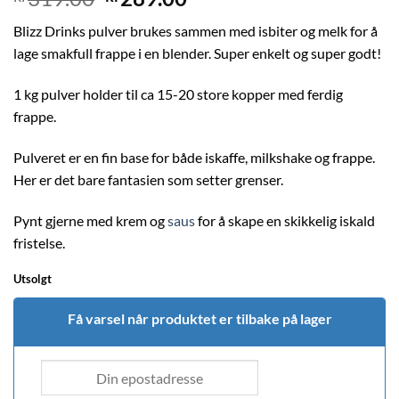
pris
pris
Blizz Drinks pulver brukes sammen med isbiter og melk for å
var:
er:
lage smakfull frappe i en blender. Super enkelt og super godt!
kr319.00.
kr289.00.
1 kg pulver holder til ca 15-20 store kopper med ferdig
frappe.
Pulveret er en fin base for både iskaffe, milkshake og frappe.
Her er det bare fantasien som setter grenser.
Pynt gjerne med krem og
saus
for å skape en skikkelig iskald
fristelse.
Utsolgt
Få varsel når produktet er tilbake på lager