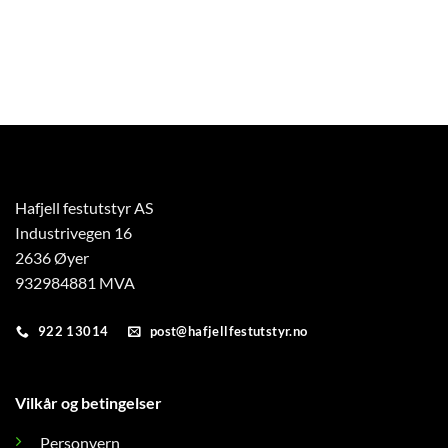
Hafjell festutstyr AS
Industrivegen 16
2636 Øyer
932984881 MVA
922 13014
post@hafjellfestutstyr.no
Vilkår og betingelser
Personvern