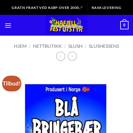
Skip
GRATIS FRAKT VED KJØP OVER 2000,-*
RASK LEVERING
to
content
0
HJEM
/
NETTBUTIKK
/
SLUSH
/
SLUSHESSENS
Tilbud!