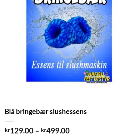
Blå bringebær slushessens
Prisområde:
129.00
–
499.00
kr
kr
kr129.00