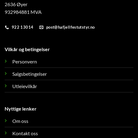
2636 Øyer
932984881 MVA
922 13014
post@hafjellfestutstyr.no
Vilkår og betingelser
Personvern
Salgsbetingelser
Utleievilkår
Nyttige lenker
Om oss
Kontakt oss