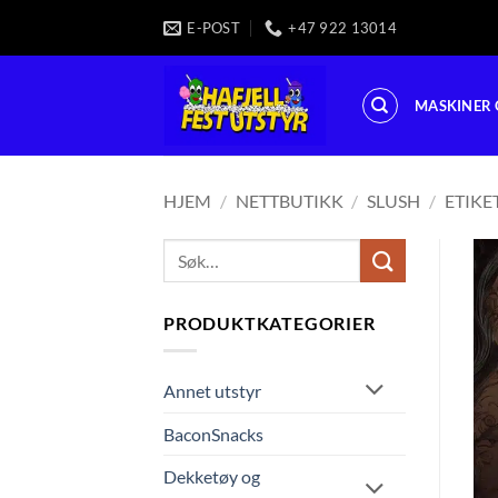
Skip
E-POST
+47 922 13014
to
content
MASKINER 
HJEM
/
NETTBUTIKK
/
SLUSH
/
ETIKE
Søk
etter:
PRODUKTKATEGORIER
Annet utstyr
BaconSnacks
Dekketøy og