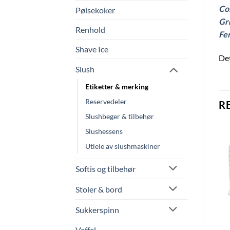
Co
Pølsekoker
Grø
Renhold
Fer
Shave Ice
Det
Slush
Etiketter & merking
Reservedeler
R
Slushbeger & tilbehør
Slushessens
Utleie av slushmaskiner
Softis og tilbehør
Stoler & bord
Sukkerspinn
BrainCooler “vent litt”
Slushbeger med lokk 0,3l
Vaffel