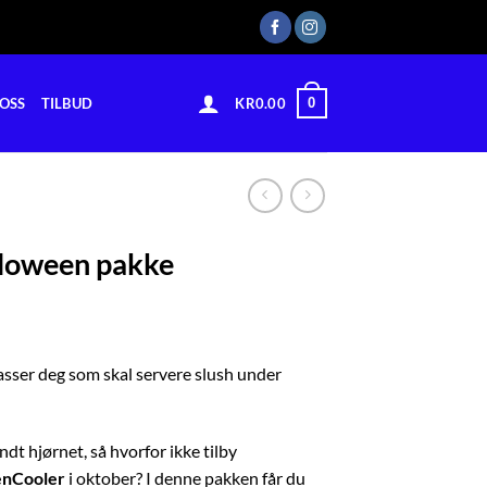
0
OSS
TILBUD
KR
0.00
loween pakke
sser deg som skal servere slush under
ndt hjørnet, så hvorfor ikke tilby
enCooler
i oktober? I denne pakken får du