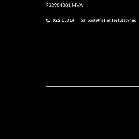
932984881 MVA
922 13014
post@hafjellfestutstyr.no