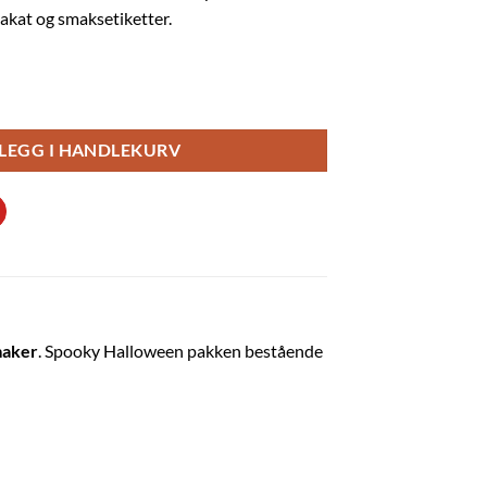
akat og smaksetiketter.
ke antall
LEGG I HANDLEKURV
maker
. Spooky Halloween pakken bestående