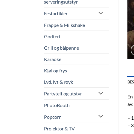
serveringsutstyr
Festartikler
Frappe & Milkshake
Godteri
Grill og bålpanne
Karaoke
Kjøl og frys
Lyd, lys & røyk
BE
Partytelt og utstyr
En 
av:
PhotoBooth
Popcorn
– 1
– 3
Projektor & TV