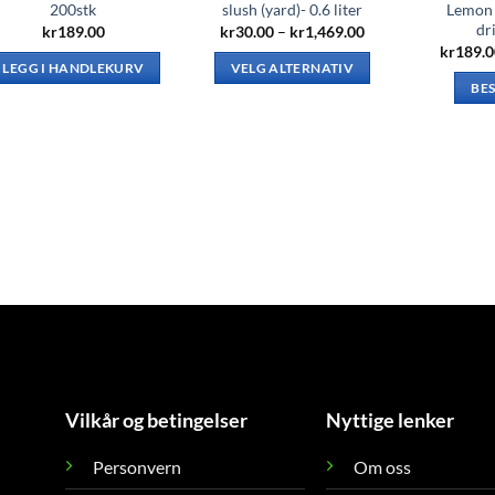
200stk
slush (yard)- 0.6 liter
Lemon 
dr
Prisområde:
kr
189.00
kr
30.00
–
kr
1,469.00
kr30.00
kr
189.
til
LEGG I HANDLEKURV
VELG ALTERNATIV
kr1,469.00
BES
Dette
produktet
har
flere
varianter.
Alternativene
kan
velges
på
produktsiden
Vilkår og betingelser
Nyttige lenker
Personvern
Om oss