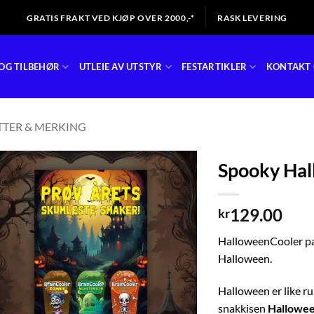
GRATIS FRAKT VED KJØP OVER 2000,-*
RASK LEVERING
OG TILBEHØR
UTLEIE AV UTSTYR
FESTARTIKLER
KONTAKT 
TTER & MERKING
Spooky Hal
129.00
kr
HalloweenCooler pa
Halloween.
Halloween er like ru
snakkisen
Hallowe