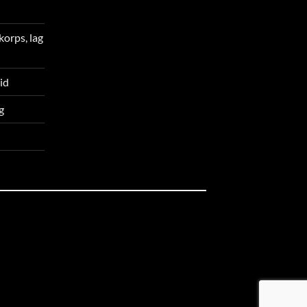
korps, lag
tid
g