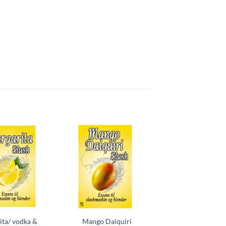
ita/ vodka &
Mango Daiquiri