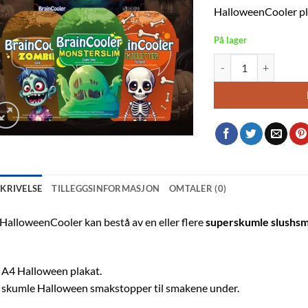
HalloweenCooler pl
På lager
Spooky Halloween pak
SKRIVELSE
TILLEGGSINFORMASJON
OMTALER (0)
HalloweenCooler kan bestå av en eller flere
superskumle slushs
 A4 Halloween plakat.
 skumle Halloween smakstopper til smakene under.