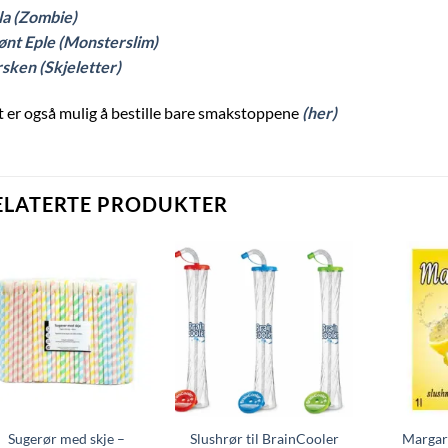
la (Zombie)
nt Eple (Monsterslim)
sken (Skjeletter)
 er også mulig å bestille bare smakstoppene
(her)
ELATERTE PRODUKTER
Sugerør med skje –
Slushrør til BrainCooler
Margar