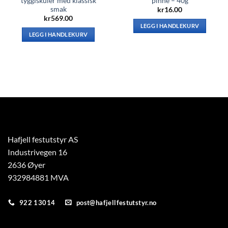
tyggiskuler med klassisk
pinne – 40g
smak
kr
16.00
kr
569.00
LEGG I HANDLEKURV
LEGG I HANDLEKURV
Hafjell festutstyr AS
Industrivegen 16
2636 Øyer
932984881 MVA
922 13014
post@hafjellfestutstyr.no