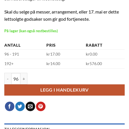
Skal du selge på messer, arrangement, eller 17. mai er dette
lettsolgte godsaker som gir god fortjeneste.
På lager (kan også restbestilles)
ANTALL
PRIS
RABATT
96 - 191
kr17.00
kr0.00
192+
kr14.00
kr576.00
Twister kjærlighet på pinne - 50g antall
LEGG I HANDLEKURV