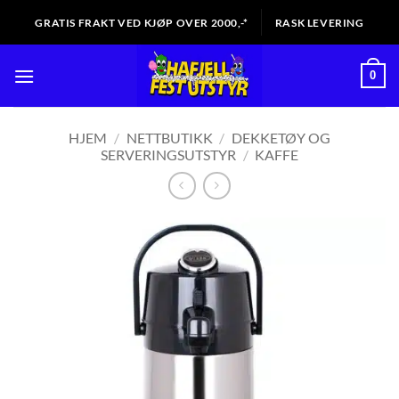
Skip
GRATIS FRAKT VED KJØP OVER 2000,-*
RASK LEVERING
to
content
0
HJEM
/
NETTBUTIKK
/
DEKKETØY OG
SERVERINGSUTSTYR
/
KAFFE