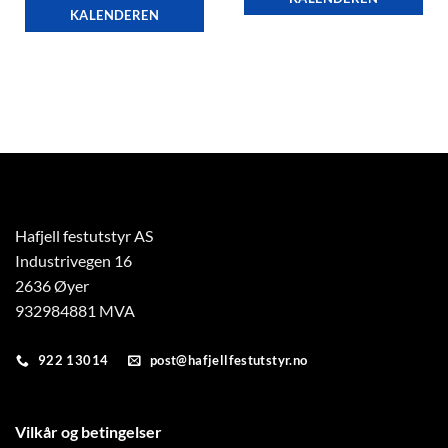
KALENDEREN
Hafjell festutstyr AS
Industrivegen 16
2636 Øyer
932984881 MVA
922 13014
post@hafjellfestutstyr.no
Vilkår og betingelser