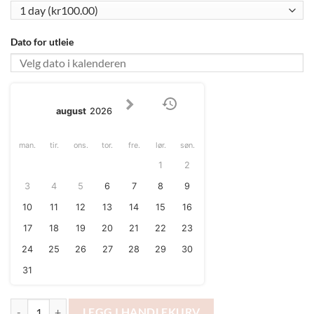
Dato for utleie
august
2026
man.
tir.
ons.
tor.
fre.
lør.
søn.
1
2
3
4
5
6
7
8
9
10
11
12
13
14
15
16
17
18
19
20
21
22
23
24
25
26
27
28
29
30
31
Utleie av kaffekanne (termokanne) antall
LEGG I HANDLEKURV