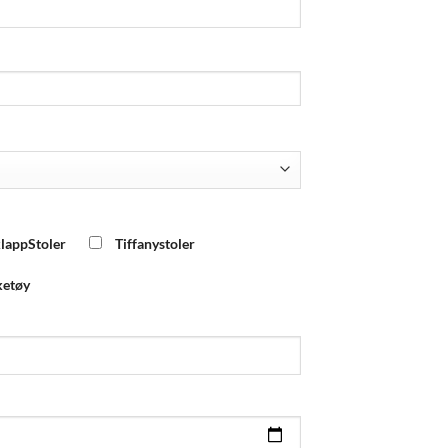
lappStoler
Tiffanystoler
ketøy