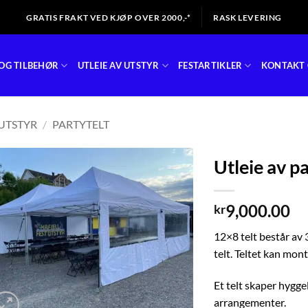
GRATIS FRAKT VED KJØP OVER 2000,-*
RASK LEVERING
OG TILBEHØR
UTLEIE AV UTSTYR
FESTARTIKLER
KONTAKT 
UTSTYR
/
PARTYTELT
Utleie av p
9,000.00
kr
12×8 telt består av
telt. Teltet kan mon
Et telt skaper hygge
arrangementer.