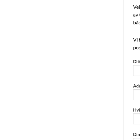
Vel
av 
båd
Vi 
pos
Dit
Adr
Hvi
Din