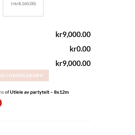
(+kr8,160.00)
kr9,000.00
kr0.00
kr9,000.00
8x12m antall
GG I HANDLEKURV
ns
of
Utleie av partytelt – 8x12m