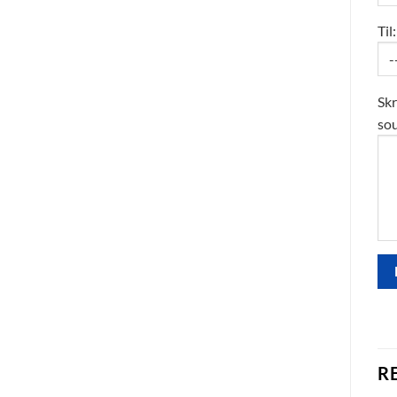
Til:
Skr
sou
R