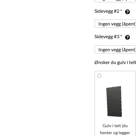
Sidevegg #2
*
Sidevegg #3
*
Ønsker du gulv i telt
Gulv i telt (du
henter og legger