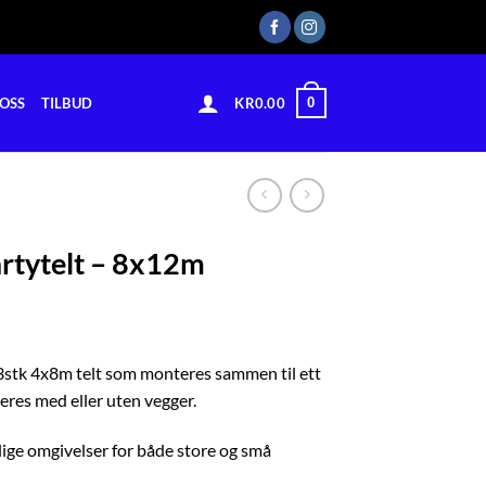
0
OSS
TILBUD
KR
0.00
artytelt – 8x12m
 3stk 4x8m telt som monteres sammen til ett
teres med eller uten vegger.
lige omgivelser for både store og små