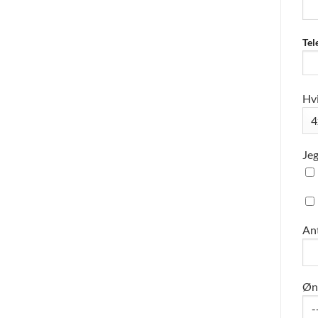
Tel
Hvi
Jeg
Ant
Øns