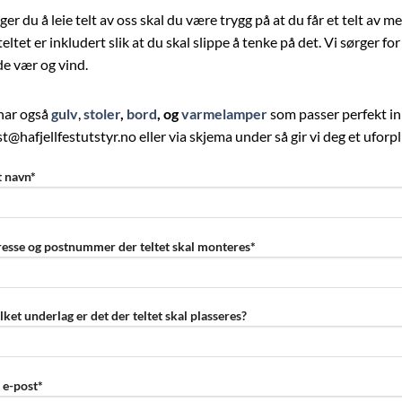
ger du å leie telt av oss skal du være trygg på at du får et telt av
teltet er inkludert slik at du skal slippe å tenke på det. Vi sørger for
e vær og vind.
har også
gulv
,
stoler
,
bord
, og
varmelamper
som passer perfekt inn
t@hafjellfestutstyr.no eller via skjema under så gir vi deg et uforpl
t navn*
esse og postnummer der teltet skal monteres*
lket underlag er det der teltet skal plasseres?
 e-post*