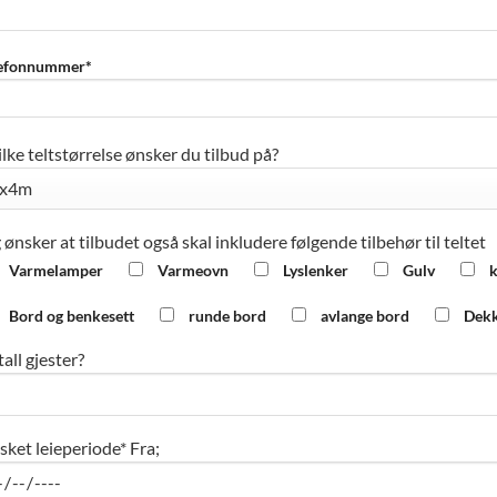
efonnummer*
lke teltstørrelse ønsker du tilbud på?
 ønsker at tilbudet også skal inkludere følgende tilbehør til teltet
Varmelamper
Varmeovn
Lyslenker
Gulv
k
Bord og benkesett
runde bord
avlange bord
Dek
all gjester?
ket leieperiode*
Fra;