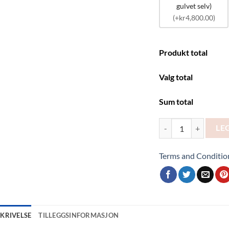
gulvet selv)
(+kr4,800.00)
Produkt total
Valg total
Sum total
Utleie av partytelt – 
LE
Terms and Conditio
SKRIVELSE
TILLEGGSINFORMASJON