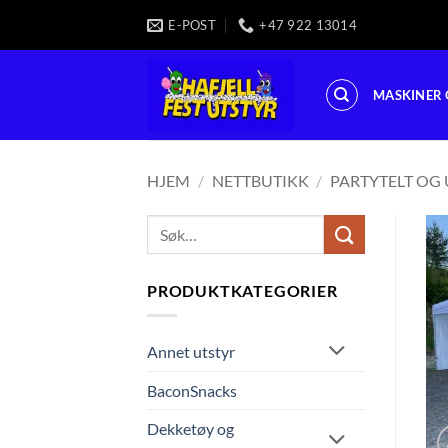
Skip
E-POST
+47 922 13014
to
content
MASKINER 
HJEM
/
NETTBUTIKK
/
PARTYTELT OG 
Søk
etter:
PRODUKTKATEGORIER
Annet utstyr
BaconSnacks
Dekketøy og