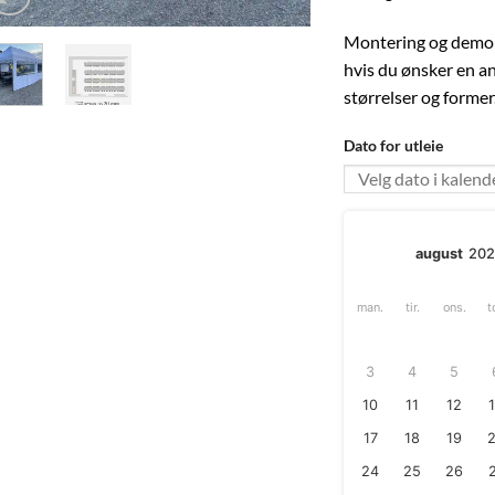
Montering og demont
hvis du ønsker en ann
størrelser og former
Dato for utleie
august
20
man.
tir.
ons.
t
3
4
5
10
11
12
17
18
19
24
25
26