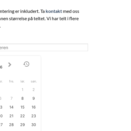
ering er inkludert. Ta
kontakt
med oss
en størrelse på teltet. Vi har telt i flere
.
26
or.
fre.
lør.
søn.
1
2
6
7
8
9
13
14
15
16
20
21
22
23
27
28
29
30