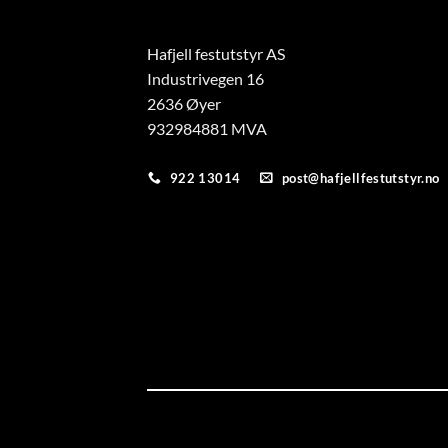
Hafjell festutstyr AS
Industrivegen 16
2636 Øyer
932984881 MVA
922 13014
post@hafjellfestutstyr.no