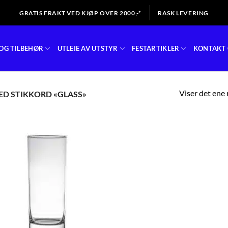
GRATIS FRAKT VED KJØP OVER 2000,-*
RASK LEVERING
OG TILBEHØR
UTLEIE AV UTSTYR
FESTARTIKLER
KONTAKT 
Viser det ene 
D STIKKORD «GLASS»