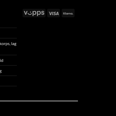
Vipps
Visa
Klarna
korps, lag
tid
g