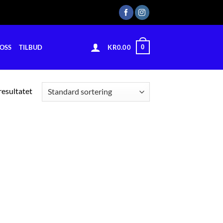
0
OSS
TILBUD
KR
0.00
resultatet