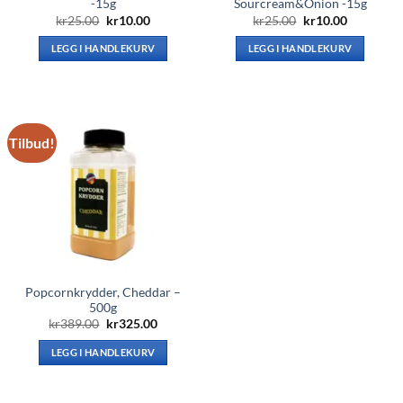
-15g
Sourcream&Onion -15g
Opprinnelig
Nåværende
Opprinnelig
Nåværen
kr
25.00
kr
10.00
kr
25.00
kr
10.00
pris
pris
pris
pris
var:
er:
var:
er:
LEGG I HANDLEKURV
LEGG I HANDLEKURV
kr25.00.
kr10.00.
kr25.00.
kr10.00.
Tilbud!
Popcornkrydder, Cheddar –
500g
Opprinnelig
Nåværende
kr
389.00
kr
325.00
pris
pris
var:
er:
LEGG I HANDLEKURV
kr389.00.
kr325.00.