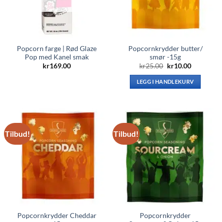
Popcorn farge | Rød Glaze
Popcornkrydder butter/
Pop med Kanel smak
smør -15g
Opprinnelig
Nåværen
kr
169.00
kr
25.00
kr
10.00
pris
pris
var:
er:
LEGG I HANDLEKURV
kr25.00.
kr10.00.
Tilbud!
Tilbud!
Popcornkrydder Cheddar
Popcornkrydder