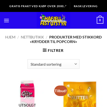
Skip
GRATIS FRAKT VED KJØP OVER 2000,-*
RASK LEVERING
to
content
0
HJEM
/
NETTBUTIKK
/
PRODUKTER MED STIKKORD
«KRYDDER TIL POPCORN»
FILTRER
Tilbud!
UTSOLGT