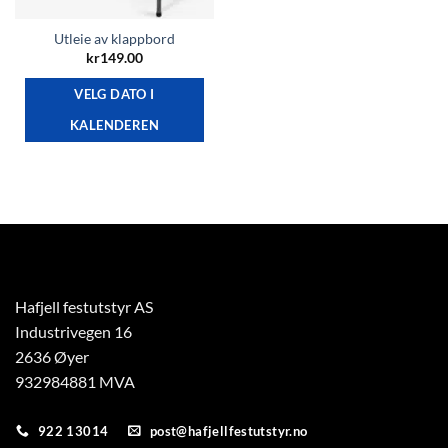
Utleie av klappbord
kr
149.00
VELG DATO I
KALENDEREN
Hafjell festutstyr AS
Industrivegen 16
2636 Øyer
932984881 MVA
922 13014
post@hafjellfestutstyr.no