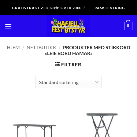
Skip
GRATIS FRAKT VED KJØP OVER 2000,-*
RASK LEVERING
to
content
0
HJEM
/
NETTBUTIKK
/
PRODUKTER MED STIKKORD
«LEIE BORD HAMAR»
FILTRER