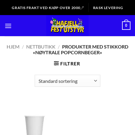
Skip
GRATIS FRAKT VED KJØP OVER 2000,-*
RASK LEVERING
to
content
0
HJEM
/
NETTBUTIKK
/
PRODUKTER MED STIKKORD
«NØYTRALE POPCORNBEGER»
FILTRER