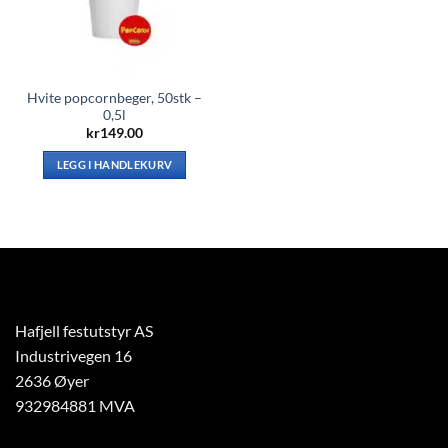
Hvite popcornbeger, 50stk –
0,5l
kr
149.00
LEGG I HANDLEKURV
Hafjell festutstyr AS
Industrivegen 16
2636 Øyer
932984881 MVA