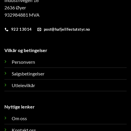
Industrivegen 16
2636 Øyer
932984881 MVA
922 13014
post@hafjellfestutstyr.no
Vilkår og betingelser
Personvern
Salgsbetingelser
Utleievilkår
Nyttige lenker
Om oss
Kontakt oss