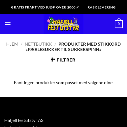
Skip
GRATIS FRAKT VED KJØP OVER 2000,-*
RASK LEVERING
to
content
0
HJEM
/
NETTBUTIKK
/
PRODUKTER MED STIKKORD
«PÆRLESUKKER TIL SUKKERSPINN»
FILTRER
Fant ingen produkter som passet med valgene dine.
Hafjell festutstyr AS