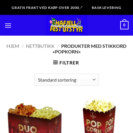
Skip
GRATIS FRAKT VED KJØP OVER 2000,-*
RASK LEVERING
to
content
0
HJEM
/
NETTBUTIKK
/
PRODUKTER MED STIKKORD
«POPKORN»
FILTRER