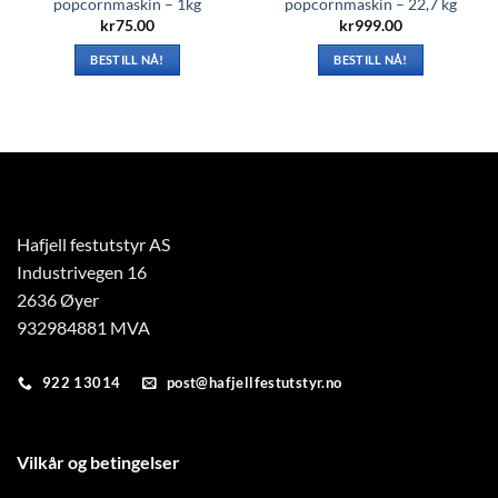
popcornmaskin – 1kg
popcornmaskin – 22,7 kg
kr
75.00
kr
999.00
BESTILL NÅ!
BESTILL NÅ!
Hafjell festutstyr AS
Industrivegen 16
2636 Øyer
932984881 MVA
922 13014
post@hafjellfestutstyr.no
Vilkår og betingelser