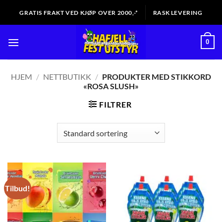
Skip
GRATIS FRAKT VED KJØP OVER 2000,-*
RASK LEVERING
to
content
0
HJEM
/
NETTBUTIKK
/
PRODUKTER MED STIKKORD
«ROSA SLUSH»
FILTRER
Tilbud!