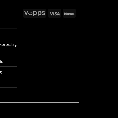
Vipps
Visa
Klarna
korps, lag
tid
g