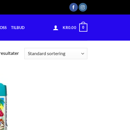
0
OSS
TILBUD
KR
0.00
 resultater