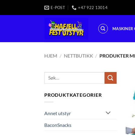
Skip
E-POST
+47 922 13014
to
content
MASKINER 
HJEM
/
NETTBUTIKK
/
PRODUKTER ME
Søk
etter:
PRODUKTKATEGORIER
Annet utstyr
BaconSnacks