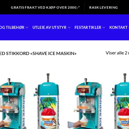
GRATIS FRAKT VED KJØP OVER 2000,-*
RASK LEVERING
OG TILBEHØR
UTLEIE AV UTSTYR
FESTARTIKLER
KONTAKT 
Viser alle 2
D STIKKORD «SHAVE ICE MASKIN»