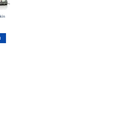
skin
N