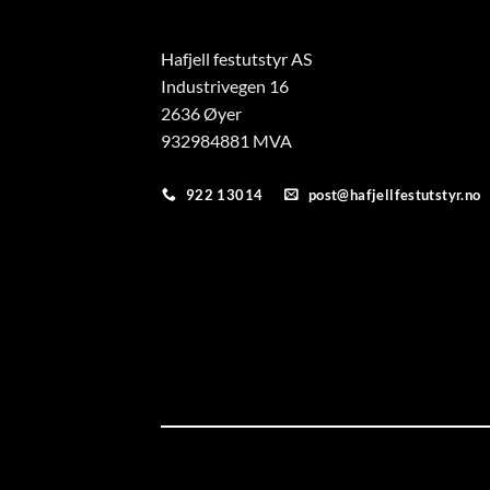
Hafjell festutstyr AS
Industrivegen 16
2636 Øyer
932984881 MVA
922 13014
post@hafjellfestutstyr.no