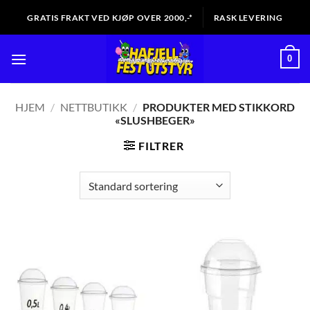
Skip
GRATIS FRAKT VED KJØP OVER 2000,-*
RASK LEVERING
to
content
0
HJEM
/
NETTBUTIKK
/
PRODUKTER MED STIKKORD
«SLUSHBEGER»
FILTRER