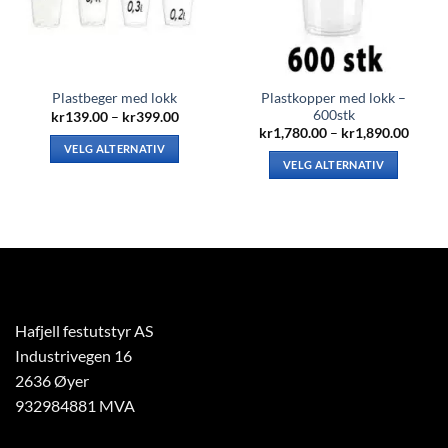
Plastkopper med lokk –
Plastbeger med lokk
600stk
Prisområde:
kr
139.00
–
kr
399.00
kr139.00
Priso
kr
1,780.00
–
kr
1,890.00
til
kr1,78
VELG ALTERNATIV
kr399.00
til
VELG ALTERNATIV
kr1,89
Dette
Dette
produktet
produktet
har
har
flere
flere
varianter.
varianter.
Alternativene
Alternativene
kan
kan
velges
Hafjell festutstyr AS
velges
på
Industrivegen 16
på
produktsiden
produktsiden
2636 Øyer
932984881 MVA