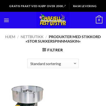
Skip
GRATIS FRAKT VED KJØP OVER 2000,-*
RASK LEVERING
to
content
0
HJEM
/
NETTBUTIKK
/
PRODUKTER MED STIKKORD
«STOR SUKKERSPINNMASKIN»
FILTRER