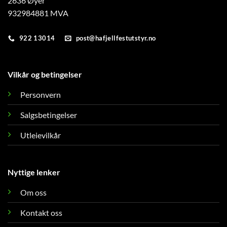
2636 Øyer
932984881 MVA
922 13014
post@hafjellfestutstyr.no
Vilkår og betingelser
Personvern
Salgsbetingelser
Utleievilkår
Nyttige lenker
Om oss
Kontakt oss