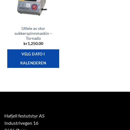
Utleie av stor
sukkerspinnmaskin –
Tornado
kr
1,250.00
VELG DATO I
KALENDEREN
Hafjell festutstyr AS
Industrivegen 16