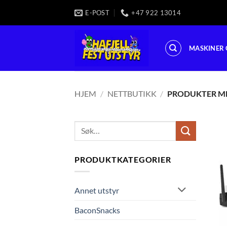
Skip
E-POST
+47 922 13014
to
content
MASKINER 
HJEM
/
NETTBUTIKK
/
PRODUKTER ME
Søk
etter:
PRODUKTKATEGORIER
Annet utstyr
BaconSnacks