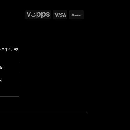
Vipps
Visa
Klarna
korps, lag
tid
g