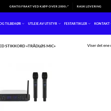
GRATIS FRAKT VED KJØP OVER 2000,-*
RASK LEVERING
OG TILBEHØR
UTLEIE AV UTSTYR
FESTARTIKLER
KONTAKT 
Viser det ene 
D STIKKORD «TRÅDLØS MIC»