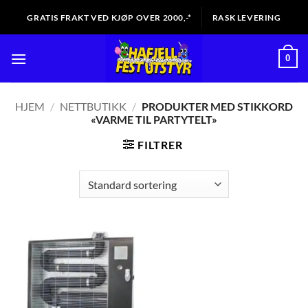
Skip
GRATIS FRAKT VED KJØP OVER 2000,-*
RASK LEVERING
to
content
0
HJEM
/
NETTBUTIKK
/
PRODUKTER MED STIKKORD
«VARME TIL PARTYTELT»
FILTRER