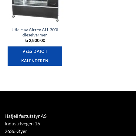
Utleie av Airrex AH-300I
dieselvarmer
kr
2,800.00
VELG DATO I
KALENDEREN
Hafjell festutstyr AS
Industrivegen 16
2636 Øyer