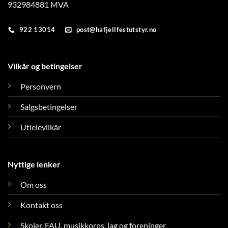
932984881 MVA
922 13014
post@hafjellfestutstyr.no
Vilkår og betingelser
Personvern
Salgsbetingelser
Utleievilkår
Nyttige lenker
Om oss
Kontakt oss
Skoler, FAU, musikkorps, lag og foreninger