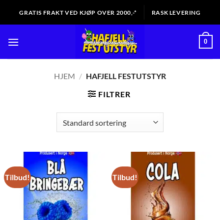
Skip
GRATIS FRAKT VED KJØP OVER 2000,-*
RASK LEVERING
to
content
0
HJEM
/
HAFJELL FESTUTSTYR
FILTRER
Tilbud!
Tilbud!