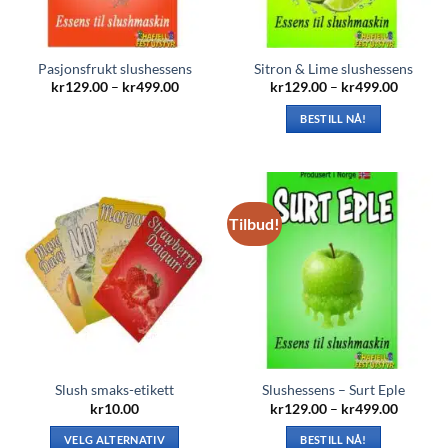
produktsiden
produktsiden
Pasjonsfrukt slushessens
Sitron & Lime slushessens
Prisområde:
Prisomr
kr
129.00
–
kr
499.00
kr
129.00
–
kr
499.00
kr129.00
kr129.0
Dette
til
til
BESTILL NÅ!
produktet
kr499.00
kr499.0
Dette
har
produktet
flere
har
varianter.
flere
Alternativene
Tilbud!
varianter.
kan
Alternativene
velges
kan
på
velges
produktsiden
på
produktsiden
Slush smaks-etikett
Slushessens – Surt Eple
Prisomr
kr
10.00
kr
129.00
–
kr
499.00
kr129.0
til
VELG ALTERNATIV
BESTILL NÅ!
kr499.0