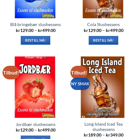
Blå bringebær slushessens
Cola Slushessens
Prisområde:
Prisomr
kr
129.00
–
kr
499.00
kr
129.00
–
kr
499.00
kr129.00
kr129.0
til
til
BESTILL NÅ!
BESTILL NÅ!
kr499.00
kr499.0
Dette
Dette
produktet
produktet
har
har
flere
flere
Tilbud!
Tilbud!
varianter.
varianter.
Alternativene
Alternativene
NY SMAK
kan
kan
velges
velges
på
på
produktsiden
produktsiden
Long Island Iced Tea
Jordbær slushessens
slushessens
Prisområde:
kr
129.00
–
kr
499.00
kr129.00
Prisomr
kr
189.00
–
kr
349.00
til
kr189.0