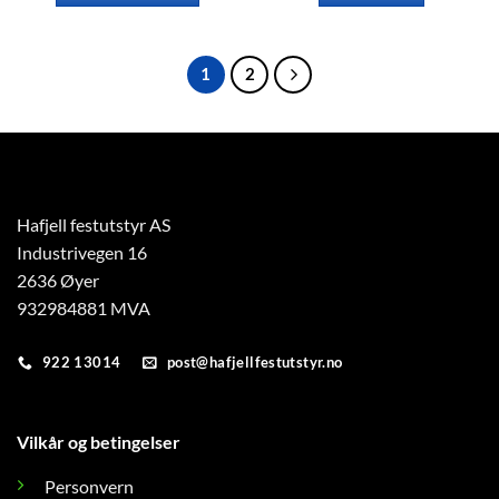
Dette
Dette
produktet
produktet
har
har
1
2
flere
flere
varianter.
varianter.
Alternativene
Alternativene
kan
kan
velges
velges
på
på
Hafjell festutstyr AS
produktsiden
produktsiden
Industrivegen 16
2636 Øyer
932984881 MVA
922 13014
post@hafjellfestutstyr.no
Vilkår og betingelser
Personvern