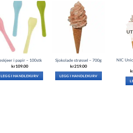
UT
NIC Unic
eskjeer i papir – 100stk
Sjokolade strøssel – 700g
kr
109.00
kr
219.00
k
LEGG I HANDLEKURV
LEGG I HANDLEKURV
L