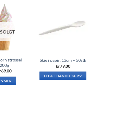
SOLGT
orn strøssel –
Skje i papir, 13cm – 50stk
200g
kr
79.00
r
69.00
LEGG I HANDLEKURV
ES MER