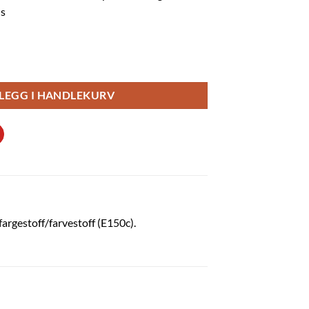
is
sel - 1kg antall
LEGG I HANDLEKURV
fargestoff/farvestoff (E150c).