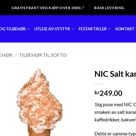
GRATIS FRAKT VED KJØP OVER 2000,-*
RASK LEVERING
OG TILBEHØR
UTLEIE AV UTSTYR
FESTARTIKLER
KONTAKT 
BEHØR
/
TILBEHØR TIL SOFTIS
NIC Salt ka
249.00
kr
1kg pose med NIC C
smaken av salt karame
kaffedrikker, bakverk
Dette er samme type