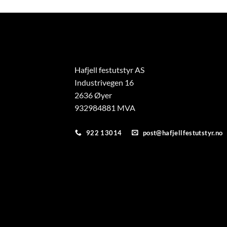
Hafjell festutstyr AS
Industrivegen 16
2636 Øyer
932984881 MVA
922 13014
post@hafjellfestutstyr.no