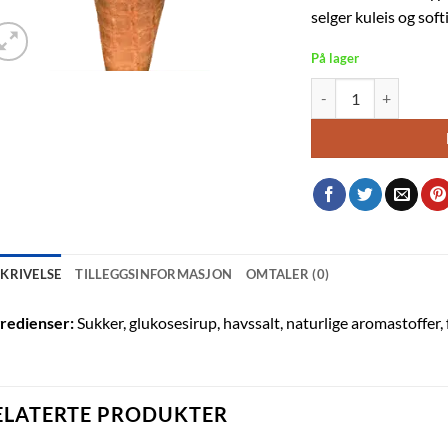
selger kuleis og soft
På lager
NIC Salt karamell strøs
SKRIVELSE
TILLEGGSINFORMASJON
OMTALER (0)
redienser:
Sukker, glukosesirup, havssalt, naturlige aromastoffer, 
ELATERTE PRODUKTER