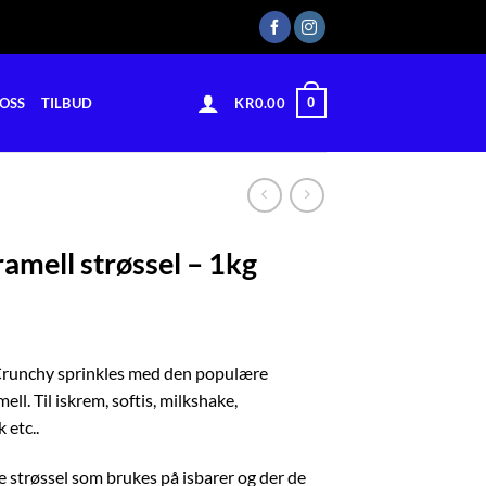
0
OSS
TILBUD
KR
0.00
ramell strøssel – 1kg
runchy sprinkles med den populære
ll. Til iskrem, softis, milkshake,
 etc..
 strøssel som brukes på isbarer og der de