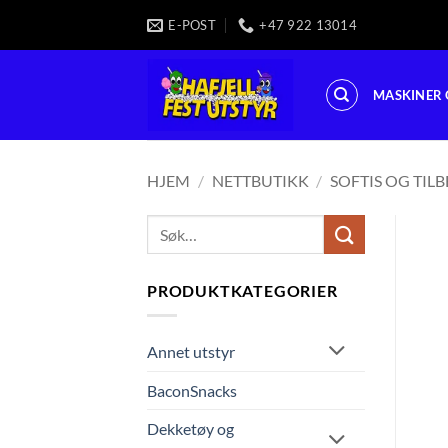
Skip
E-POST
+47 922 13014
to
content
MASKINER 
HJEM
/
NETTBUTIKK
/
SOFTIS OG TIL
Søk
etter:
PRODUKTKATEGORIER
Annet utstyr
BaconSnacks
Dekketøy og