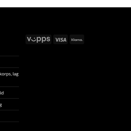
Vipps
Visa
Klarna
korps, lag
tid
g