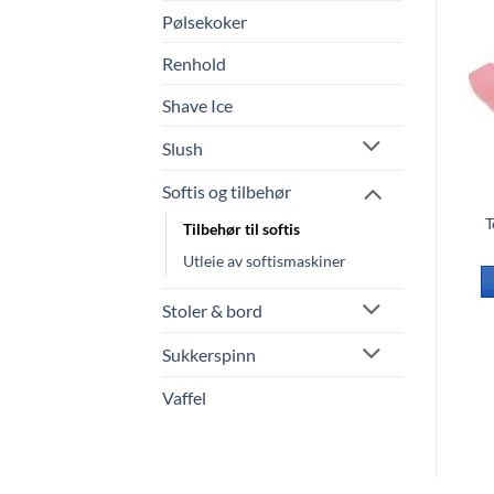
Pølsekoker
Renhold
Shave Ice
Slush
Softis og tilbehør
Salt karamell saus,
Skje i papir, 17cm – 50stk
T
Tilbehør til softis
Topping til iskrem,
kr
89.00
Utleie av softismaskiner
milkshake og frappè –
0,9l
LEGG I HANDLEKURV
kr
219.00
Stoler & bord
LEGG I HANDLEKURV
Sukkerspinn
Vaffel