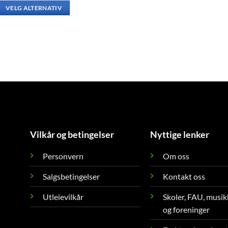
til
produktet
VELG ALTERNATIV
kr1,250.00
har
Dette
flere
produktet
varianter.
har
Alternativene
flere
kan
varianter.
velges
Alternativene
på
kan
produktsiden
velges
på
produktsiden
Vilkår og betingelser
Nyttige lenker
Personvern
Om oss
Salgsbetingelser
Kontakt oss
Utleievilkår
Skoler, FAU, musik
og foreninger