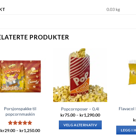
KT
0.03 kg
ELATERTE PRODUKTER
Porsjonspakke til
Flavacol
Popcornposer – 0,4l
popcornmaskin
Prisområde:
kr
75.00
–
kr
1,290.00
kr75.00
k
til
VELG ALTERNATIV
kr1,290.00
Vurdert
5
Prisområde:
kr
29.00
–
kr
1,250.00
LEGG I
Dette
kr29.00
av 5