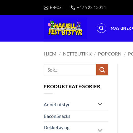
Skip
E-POST
+47 922 13014
to
content
MASKINER 
HJEM
/
NETTBUTIKK
/
POPCORN
/
P
Søk
etter:
PRODUKTKATEGORIER
Annet utstyr
BaconSnacks
Dekketøy og