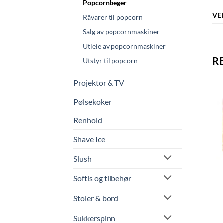
Popcornbeger
VE
Råvarer til popcorn
Salg av popcornmaskiner
Utleie av popcornmaskiner
R
Utstyr til popcorn
Projektor & TV
Pølsekoker
Renhold
Shave Ice
Slush
Softis og tilbehør
Utleie av vogn til
Popcornsalt – 1kg
popcornmaskin – 8oz
kr
179.00
kr
250.00
Stoler & bord
LEGG I HANDLEKURV
VELG DATO I
Sukkerspinn