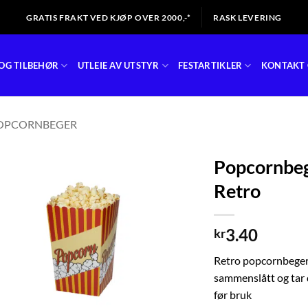
GRATIS FRAKT VED KJØP OVER 2000,-*
RASK LEVERING
OG TILBEHØR
UTLEIE AV UTSTYR
FESTARTIKLER
KONTAKT 
OPCORNBEGER
Popcornbege
Retro
3.40
kr
Retro popcornbeger
sammenslått og tar 
før bruk