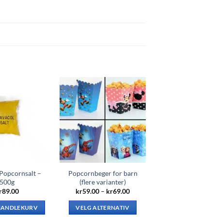
 Popcornsalt –
Popcornbeger for barn
500g
(flere varianter)
Prisområde:
r
89.00
kr
59.00
–
kr
69.00
kr59.00
til
 HANDLEKURV
VELG ALTERNATIV
kr69.00