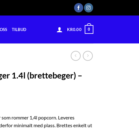
0
OSS
TILBUD
KR
0.00
r 1.4l (brettebeger) –
 som rommer 1,4l popcorn. Leveres
derfor minimalt med plass. Brettes enkelt ut