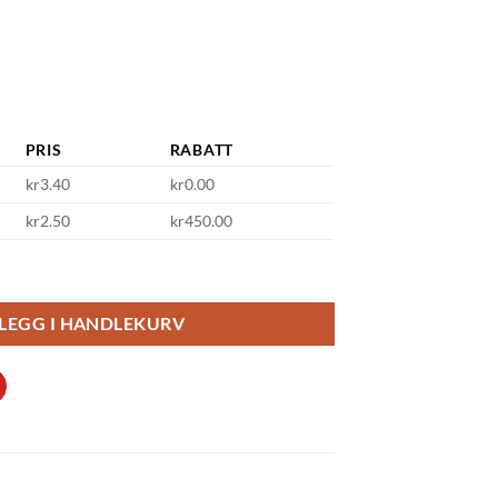
PRIS
RABATT
kr3.40
kr0.00
kr2.50
kr450.00
ttebeger) - Retro antall
LEGG I HANDLEKURV