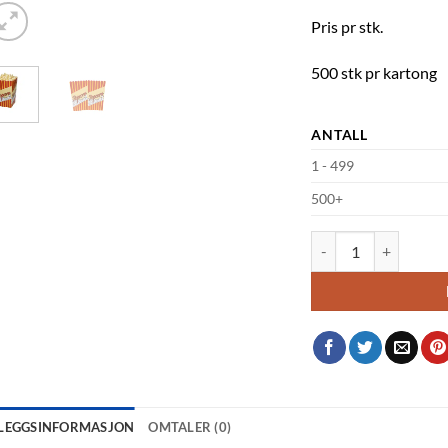
Pris pr stk.
500 stk pr kartong
ANTALL
1 - 499
500+
Popcornbeger 1.4l (bre
LLEGGSINFORMASJON
OMTALER (0)