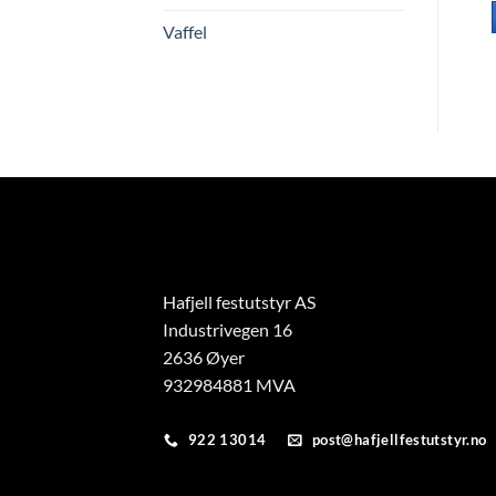
KALENDEREN
Vaffel
Hafjell festutstyr AS
Industrivegen 16
2636 Øyer
932984881 MVA
922 13014
post@hafjellfestutstyr.no