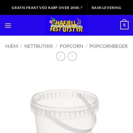
Skip
GRATIS FRAKT VED KJØP OVER 2000,-*
RASK LEVERING
to
content
0
HJEM
/
NETTBUTIKK
/
POPCORN
/
POPCORNBEGER