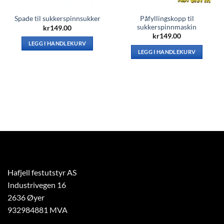
Påfyllingskopp til
Spade til sukkerspinnsukker
sukkerspinnmaskin
kr
149.00
kr
149.00
LEGG I HANDLEKURV
LEGG I HANDLEKURV
Hafjell festutstyr AS
Industrivegen 16
2636 Øyer
932984881 MVA