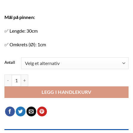
Mål på pinnen:
✅ Lengde: 30cm
✅ Omkrets (Ø): 1cm
Antall
Sukkerspinnpinner til sukkerspinnautomat (sukkerspinn rør) antall
LEGG I HANDLEKURV