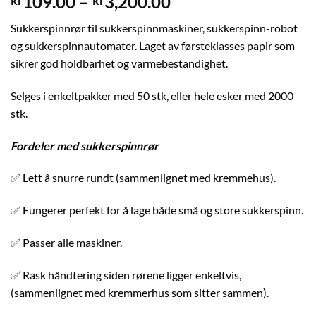
Prisområde:
109.00
–
3,200.00
kr
kr
kr109.00
Sukkerspinnrør til sukkerspinnmaskiner, sukkerspinn-robot
til
og sukkerspinnautomater. Laget av førsteklasses papir som
kr3,200.00
sikrer god holdbarhet og varmebestandighet.
Selges i enkeltpakker med 50 stk, eller hele esker med 2000
stk.
Fordeler med sukkerspinnrør
✅ Lett å snurre rundt (sammenlignet med kremmehus).
✅ Fungerer perfekt for å lage både små og store sukkerspinn.
✅ Passer alle maskiner.
✅ Rask håndtering siden rørene ligger enkeltvis,
(sammenlignet med kremmerhus som sitter sammen).