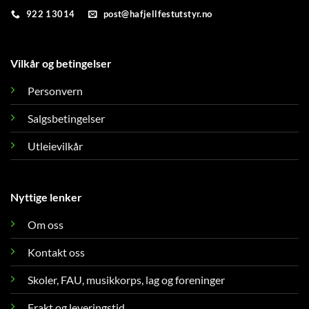
922 13014
post@hafjellfestutstyr.no
Vilkår og betingelser
Personvern
Salgsbetingelser
Utleievilkår
Nyttige lenker
Om oss
Kontakt oss
Skoler, FAU, musikkorps, lag og foreninger
Frakt og leveringstid