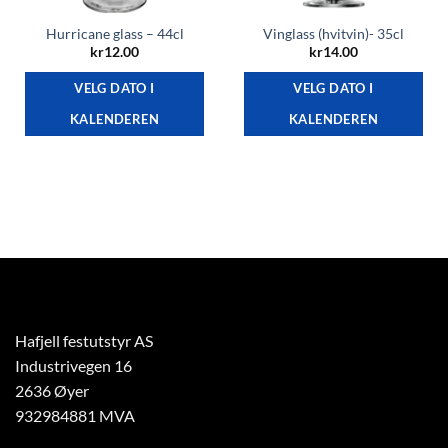
Hurricane glass – 44cl
Vinglass (hvitvin)- 35cl
kr
12.00
kr
14.00
VELG DATO I
VELG DATO I
KALENDEREN
KALENDEREN
Hafjell festutstyr AS
Industrivegen 16
2636 Øyer
932984881 MVA