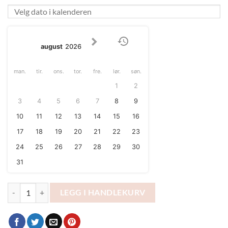
august
2026
man.
tir.
ons.
tor.
fre.
lør.
søn.
1
2
3
4
5
6
7
8
9
10
11
12
13
14
15
16
17
18
19
20
21
22
23
24
25
26
27
28
29
30
31
Utleie av champagnevegg antall
LEGG I HANDLEKURV