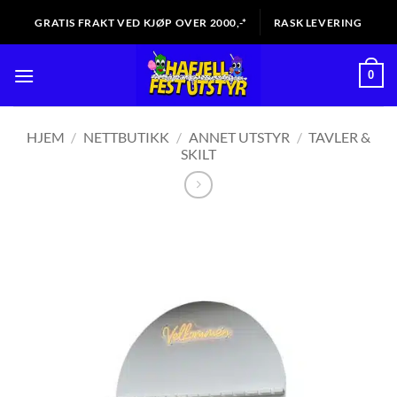
Skip
GRATIS FRAKT VED KJØP OVER 2000,-*
RASK LEVERING
to
content
0
HJEM
/
NETTBUTIKK
/
ANNET UTSTYR
/
TAVLER &
SKILT