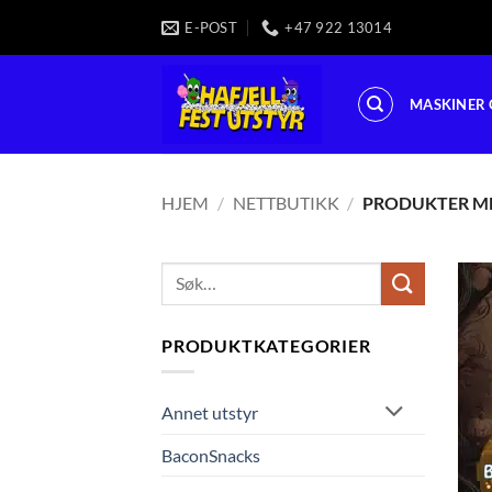
Skip
E-POST
+47 922 13014
to
content
MASKINER 
HJEM
/
NETTBUTIKK
/
PRODUKTER ME
Søk
etter:
PRODUKTKATEGORIER
Annet utstyr
BaconSnacks