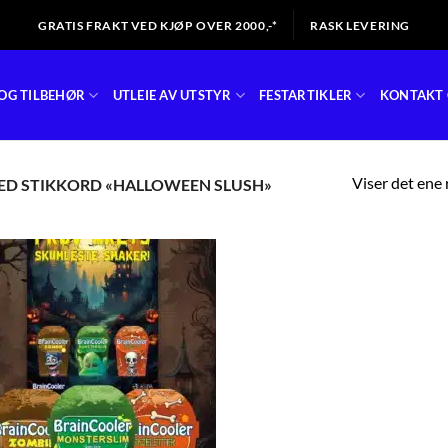
GRATIS FRAKT VED KJØP OVER 2000,-*
RASK LEVERING
OG TILBEHØR
UTLEIE AV UTSTYR
FESTARTIKLER
KONTAKT 
Viser det ene 
D STIKKORD «HALLOWEEN SLUSH»