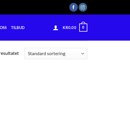
0
OSS
TILBUD
KR
0.00
resultatet