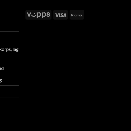
Vipps
Visa
Klarna
korps, lag
tid
g