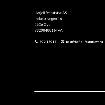
Hafjell festutstyr AS
Industrivegen 16
2636 Øyer
932984881 MVA
922 13014
post@hafjellfestutstyr.no